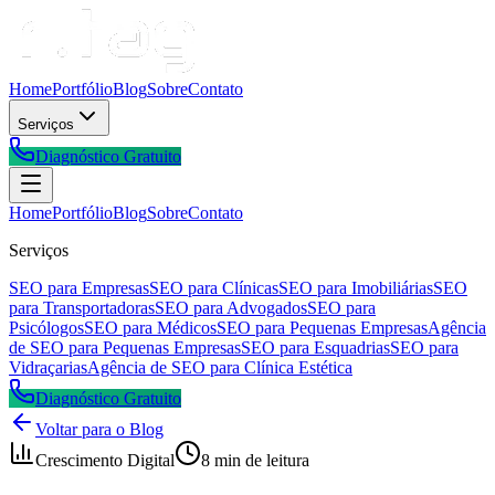
Home
Portfólio
Blog
Sobre
Contato
Serviços
Diagnóstico Gratuito
Home
Portfólio
Blog
Sobre
Contato
Serviços
SEO para Empresas
SEO para Clínicas
SEO para Imobiliárias
SEO
para Transportadoras
SEO para Advogados
SEO para
Psicólogos
SEO para Médicos
SEO para Pequenas Empresas
Agência
de SEO para Pequenas Empresas
SEO para Esquadrias
SEO para
Vidraçarias
Agência de SEO para Clínica Estética
Diagnóstico Gratuito
Voltar para o Blog
Crescimento Digital
8 min de leitura