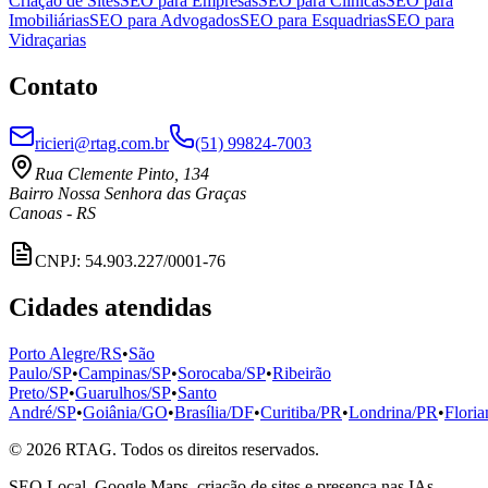
Criação de Sites
SEO para Empresas
SEO para Clínicas
SEO para
Imobiliárias
SEO para Advogados
SEO para Esquadrias
SEO para
Vidraçarias
Contato
ricieri@rtag.com.br
(51) 99824-7003
Rua Clemente Pinto, 134
Bairro Nossa Senhora das Graças
Canoas - RS
CNPJ: 54.903.227/0001-76
Cidades atendidas
Porto Alegre/RS
•
São
Paulo/SP
•
Campinas/SP
•
Sorocaba/SP
•
Ribeirão
Preto/SP
•
Guarulhos/SP
•
Santo
André/SP
•
Goiânia/GO
•
Brasília/DF
•
Curitiba/PR
•
Londrina/PR
•
Flori
©
2026
RTAG. Todos os direitos reservados.
SEO Local, Google Maps, criação de sites e presença nas IAs.